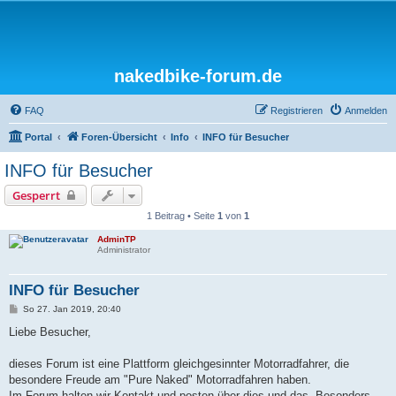
nakedbike-forum.de
FAQ
Registrieren
Anmelden
Portal
Foren-Übersicht
Info
INFO für Besucher
INFO für Besucher
Gesperrt
1 Beitrag • Seite
1
von
1
AdminTP
Administrator
INFO für Besucher
B
So 27. Jan 2019, 20:40
e
i
Liebe Besucher,
t
r
a
dieses Forum ist eine Plattform gleichgesinnter Motorradfahrer, die
g
besondere Freude am "Pure Naked" Motorradfahren haben.
Im Forum halten wir Kontakt und posten über dies und das. Besonders