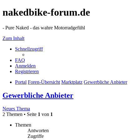
nakedbike-forum.de
- Pure Naked - das wahre Motorradgefühl
Zum Inhalt
Schnellzugriff
FAQ
Anmelden
Registrieren
Portal
Foren-Übersicht
Marktplatz
Gewerbliche Anbieter
Gewerbliche Anbieter
Neues Thema
2 Themen • Seite
1
von
1
Themen
Antworten
Zugriffe