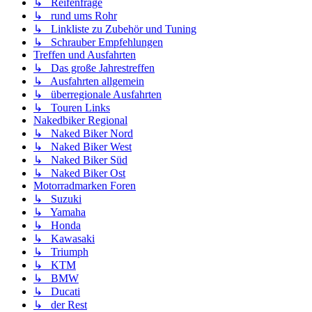
↳ Reifenfrage
↳ rund ums Rohr
↳ Linkliste zu Zubehör und Tuning
↳ Schrauber Empfehlungen
Treffen und Ausfahrten
↳ Das große Jahrestreffen
↳ Ausfahrten allgemein
↳ überregionale Ausfahrten
↳ Touren Links
Nakedbiker Regional
↳ Naked Biker Nord
↳ Naked Biker West
↳ Naked Biker Süd
↳ Naked Biker Ost
Motorradmarken Foren
↳ Suzuki
↳ Yamaha
↳ Honda
↳ Kawasaki
↳ Triumph
↳ KTM
↳ BMW
↳ Ducati
↳ der Rest