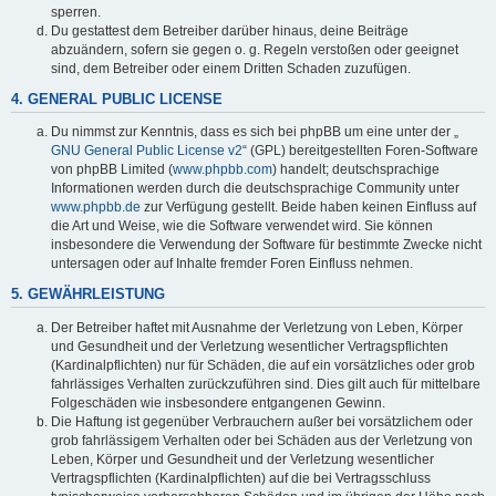
sperren.
Du gestattest dem Betreiber darüber hinaus, deine Beiträge
abzuändern, sofern sie gegen o. g. Regeln verstoßen oder geeignet
sind, dem Betreiber oder einem Dritten Schaden zuzufügen.
4. GENERAL PUBLIC LICENSE
Du nimmst zur Kenntnis, dass es sich bei phpBB um eine unter der „
GNU General Public License v2
“ (GPL) bereitgestellten Foren-Software
von phpBB Limited (
www.phpbb.com
) handelt; deutschsprachige
Informationen werden durch die deutschsprachige Community unter
www.phpbb.de
zur Verfügung gestellt. Beide haben keinen Einfluss auf
die Art und Weise, wie die Software verwendet wird. Sie können
insbesondere die Verwendung der Software für bestimmte Zwecke nicht
untersagen oder auf Inhalte fremder Foren Einfluss nehmen.
5. GEWÄHRLEISTUNG
Der Betreiber haftet mit Ausnahme der Verletzung von Leben, Körper
und Gesundheit und der Verletzung wesentlicher Vertragspflichten
(Kardinalpflichten) nur für Schäden, die auf ein vorsätzliches oder grob
fahrlässiges Verhalten zurückzuführen sind. Dies gilt auch für mittelbare
Folgeschäden wie insbesondere entgangenen Gewinn.
Die Haftung ist gegenüber Verbrauchern außer bei vorsätzlichem oder
grob fahrlässigem Verhalten oder bei Schäden aus der Verletzung von
Leben, Körper und Gesundheit und der Verletzung wesentlicher
Vertragspflichten (Kardinalpflichten) auf die bei Vertragsschluss