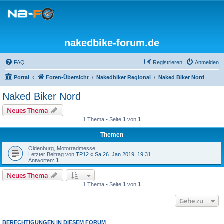
nakedbike-forum.de
FAQ
Registrieren
Anmelden
Portal
Foren-Übersicht
Nakedbiker Regional
Naked Biker Nord
Naked Biker Nord
Neues Thema
1 Thema • Seite
1
von
1
Themen
Oldenburg, Motorradmesse
Letzter Beitrag von
TP12
«
Sa 26. Jan 2019, 19:31
Antworten:
1
Neues Thema
1 Thema • Seite
1
von
1
Gehe zu
BERECHTIGUNGEN IN DIESEM FORUM