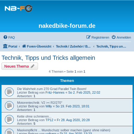
nakedbike-forum.de
FAQ
Registrieren
Anmelden
Portal
Foren-Übersicht
Technik / Zubehör / Bekleidung /
Technik, Tipps und Tricks allgemein
Technik, Tipps und Tricks allgemein
Neues Thema
4 Themen • Seite
1
von
1
Themen
Die Wahrheit zum 270 Grad Parallel Twin Boom!
Letzter Beitrag von
Fritz-Hannes
«
So 2. Feb 2025, 22:02
Antworten:
1
Motorentechnik: V2 >< R2/270°
Letzter Beitrag von
Willy
«
So 19. Feb 2023, 18:01
Antworten:
1
Kette ohne schmieren...
Letzter Beitrag von
TP12
«
Fr 28. Aug 2020, 20:28
Antworten:
5
Maskenpflicht ... Mundschutz selber machen (ganz ohne nähen)
Letzter Beitrag von
volkerp
«
Di 21. Apr 2020, 13:23